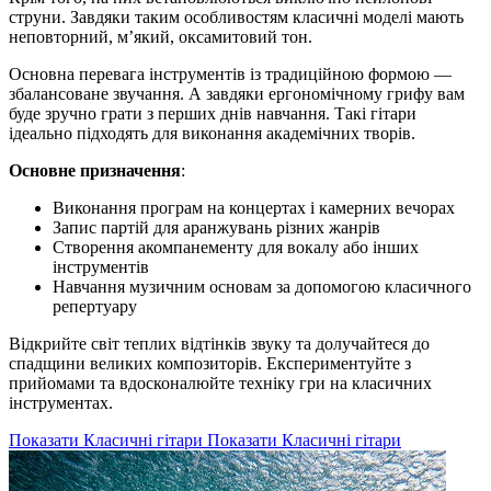
струни. Завдяки таким особливостям класичні моделі мають
неповторний, м’який, оксамитовий тон.
Основна перевага інструментів із традиційною формою —
збалансоване звучання. А завдяки ергономічному грифу вам
буде зручно грати з перших днів навчання. Такі гітари
ідеально підходять для виконання академічних творів.
Основне призначення
:
Виконання програм на концертах і камерних вечорах
Запис партій для аранжувань різних жанрів
Створення акомпанементу для вокалу або інших
інструментів
Навчання музичним основам за допомогою класичного
репертуару
Відкрийте світ теплих відтінків звуку та долучайтеся до
спадщини великих композиторів. Експериментуйте з
прийомами та вдосконалюйте техніку гри на класичних
інструментах.
Показати Класичні гітари
Показати Класичні гітари