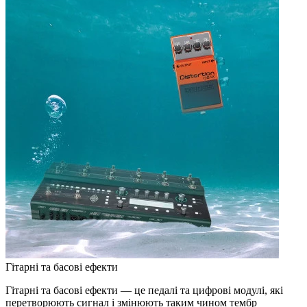
Гітарні та басові ефекти
Гітарні та басові ефекти — це педалі та цифрові модулі, які
перетворюють сигнал і змінюють таким чином тембр