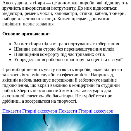
Аксесуари для гітари — це допоміжні вироби, які підвищують
зручність використання інструменту. До них відносяться:
медіатори, ремені, чохли, каподастри, стійки, кабелі, тюнери,
набори для чищення тощо. Кожен предмет допомагає
вирішити певне завдання.
Основне призначення:
Захист гітари під час транспортування та зберігання
Швидка зміна строю без переналаштування кілків
Підвищення комфорту під час тривалих сетів
Упорядкування робочого простору на сцені та в студії
При виборі зверніть увагу на якість виробів, адже від цього
залежить їх термін служби та ефективність. Наприклад,
якісний кабель зменшує перешкоди й забезпечує надійне
підключення, що вкрай важливо в концертній та студійній
роботі. Зберіть персональний комплект аксесуарів для
акустичної, електро- або бас-гітари. Не турбуйтеся про
дрібниці, а зосередьтеся на творчості.
Показати Гітарні аксесуари
Показати Гітарні аксесуари