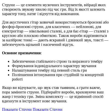
Струни — це елементи музичних інструментів, вібрації яких
створюють звукову хвилю під час гри. Від їх якості залежить
характер тону, натяг і відчуття від виконання.
Для акустичних гітар зазвичай використовуються бронзові або
фосфор-бронзові струни, для класичних — нейлонові, для
електрогітар — нікельовані сталеві, а для бас-гітар — сталеві з
круглою або плоскою обмоткою. Також вироби відрізняються
за калібром: тонкі — дають яскравий і дзвінкий звук, товсті —
забезпечують щільний і насичений відгук.
Основне призначення
:
Забезпечення стабільного строю та виразного тембру
Формування індивідуального характеру звучання
Налаштування тембру під певний стиль гри
Поліпшення інтонування при студійній та концертній
роботі
Якщо ви відчуваєте, що звук став тьмяним, а грати важче,
пора замінити струни. Підбирайте вироби, враховуючи ваш
жанр і техніку гри. Зміна комплекту — це відмінний спосіб
вдихнути в інструмент нове звучання.
Показати Струни
Показати Струни