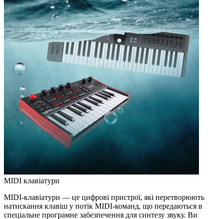
MIDI клавіатури
MIDI-клавіатури — це цифрові пристрої, які перетворюють
натискання клавіш у потік MIDI-команд, що передаються в
спеціальне програмне забезпечення для синтезу звуку. Ви