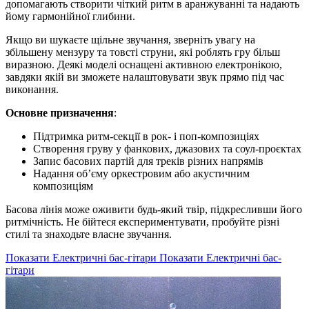
допомагають створити чіткий ритм в аранжуванні та надають
йому гармонійної глибини.
Якщо ви шукаєте щільне звучання, зверніть увагу на
збільшену мензуру та товсті струни, які роблять гру більш
виразною. Деякі моделі оснащені активною електронікою,
завдяки якій ви зможете налаштовувати звук прямо під час
виконання.
Основне призначення
:
Підтримка ритм-секції в рок- і поп-композиціях
Створення груву у фанкових, джазових та соул-проєктах
Запис басових партій для треків різних напрямів
Надання об’єму оркестровим або акустичним
композиціям
Басова лінія може оживити будь-який твір, підкресливши його
ритмічність. Не бійтеся експериментувати, пробуйте різні
стилі та знаходьте власне звучання.
Показати Електричні бас-гітари
Показати Електричні бас-
гітари