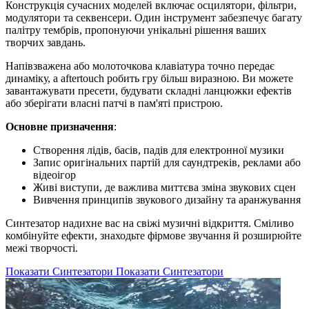
Конструкція сучасних моделей включає осцилятори, фільтри,
модулятори та секвенсери. Один інструмент забезпечує багату
палітру тембрів, пропонуючи унікальні рішення ваших
творчих завдань.
Напівзважена або молоточкова клавіатура точно передає
динаміку, а aftertouch робить гру більш виразною. Ви можете
завантажувати пресети, будувати складні ланцюжки ефектів
або зберігати власні патчі в пам'яті пристрою.
Основне призначення
:
Створення лідів, басів, падів для електронної музики
Запис оригінальних партій для саундтреків, реклами або
відеоігор
Живі виступи, де важлива миттєва зміна звукових сцен
Вивчення принципів звукового дизайну та аранжування
Синтезатор надихне вас на свіжі музичні відкриття. Сміливо
комбінуйте ефекти, знаходьте фірмове звучання й розширюйте
межі творчості.
Показати Синтезатори
Показати Синтезатори