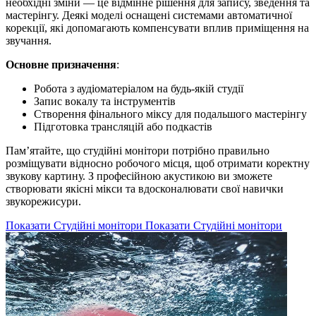
необхідні зміни — це відмінне рішення для запису, зведення та
мастерінгу. Деякі моделі оснащені системами автоматичної
корекції, які допомагають компенсувати вплив приміщення на
звучання.
Основне призначення
:
Робота з аудіоматеріалом на будь-якій студії
Запис вокалу та інструментів
Створення фінального міксу для подальшого мастерінгу
Підготовка трансляцій або подкастів
Пам’ятайте, що студійні монітори потрібно правильно
розміщувати відносно робочого місця, щоб отримати коректну
звукову картину. З професійною акустикою ви зможете
створювати якісні мікси та вдосконалювати свої навички
звукорежисури.
Показати Студійні монітори
Показати Студійні монітори