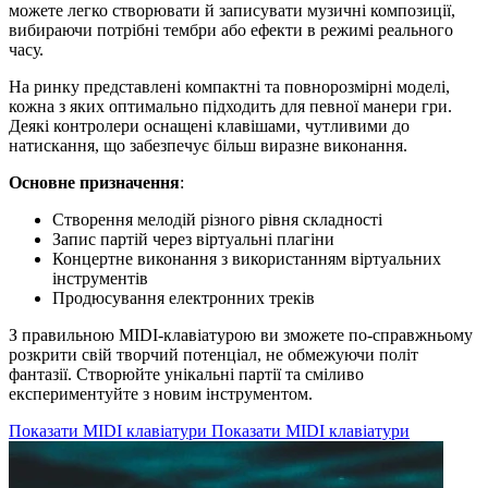
можете легко створювати й записувати музичні композиції,
вибираючи потрібні тембри або ефекти в режимі реального
часу.
На ринку представлені компактні та повнорозмірні моделі,
кожна з яких оптимально підходить для певної манери гри.
Деякі контролери оснащені клавішами, чутливими до
натискання, що забезпечує більш виразне виконання.
Основне призначення
:
Створення мелодій різного рівня складності
Запис партій через віртуальні плагіни
Концертне виконання з використанням віртуальних
інструментів
Продюсування електронних треків
З правильною MIDI-клавіатурою ви зможете по-справжньому
розкрити свій творчий потенціал, не обмежуючи політ
фантазії. Створюйте унікальні партії та сміливо
експериментуйте з новим інструментом.
Показати MIDI клавіатури
Показати MIDI клавіатури