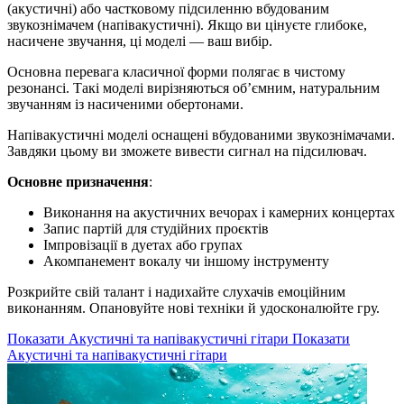
(акустичні) або частковому підсиленню вбудованим
звукознімачем (напівакустичні). Якщо ви цінуєте глибоке,
насичене звучання, ці моделі — ваш вибір.
Основна перевага класичної форми полягає в чистому
резонансі. Такі моделі вирізняються об’ємним, натуральним
звучанням із насиченими обертонами.
Напівакустичні моделі оснащені вбудованими звукознімачами.
Завдяки цьому ви зможете вивести сигнал на підсилювач.
Основне призначення
:
Виконання на акустичних вечорах і камерних концертах
Запис партій для студійних проєктів
Імпровізації в дуетах або групах
Акомпанемент вокалу чи іншому інструменту
Розкрийте свій талант і надихайте слухачів емоційним
виконанням. Опановуйте нові техніки й удосконалюйте гру.
Показати Акустичні та напівакустичні гітари
Показати
Акустичні та напівакустичні гітари