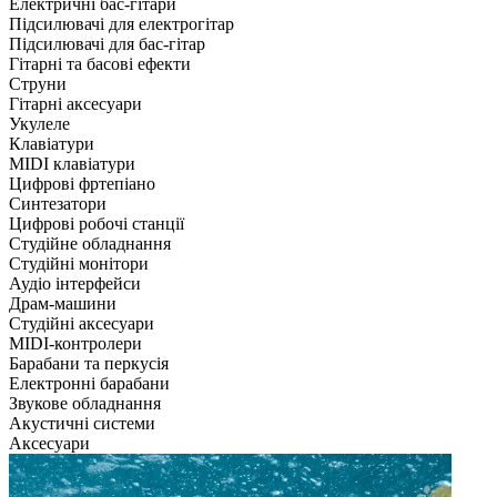
Електричні бас-гітари
Підсилювачі для електрогітар
Підсилювачі для бас-гітар
Гітарні та басові ефекти
Струни
Гітарні аксесуари
Укулеле
Клавіатури
MIDI клавіатури
Цифрові фртепіано
Синтезатори
Цифрові робочі станції
Студійне обладнання
Студійні монітори
Аудіо інтерфейси
Драм-машини
Студійні аксесуари
MIDI-контролери
Барабани та перкусія
Електронні барабани
Звукове обладнання
Акустичні системи
Аксесуари