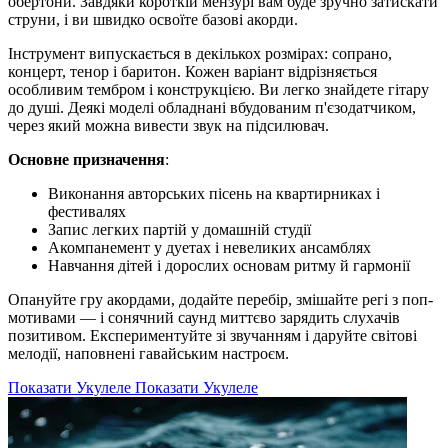
обертони. Завдяки короткій мензурі вам буде зручно затискати
струни, і ви швидко освоїте базові акорди.
Інструмент випускається в декількох розмірах: сопрано,
концерт, тенор і баритон. Кожен варіант відрізняється
особливим тембром і конструкцією. Ви легко знайдете гітару
до душі. Деякі моделі обладнані вбудованим п'єзодатчиком,
через який можна вивести звук на підсилювач.
Основне призначення
:
Виконання авторських пісень на квартирниках і
фестивалях
Запис легких партій у домашній студії
Акомпанемент у дуетах і невеликих ансамблях
Навчання дітей і дорослих основам ритму й гармонії
Опануйте гру акордами, додайте перебір, змішайте регі з поп-
мотивами — і сонячний саунд миттєво зарядить слухачів
позитивом. Експериментуйте зі звучанням і даруйте світові
мелодії, наповнені гавайським настроєм.
Показати Укулеле
Показати Укулеле