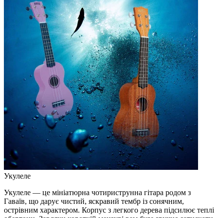
Укулеле
Укулеле — це мініатюрна чотириструнна гітара родом з
Гаваїв, що дарує чистий, яскравий тембр із сонячним,
острівним характером. Корпус з легкого дерева підсилює теплі