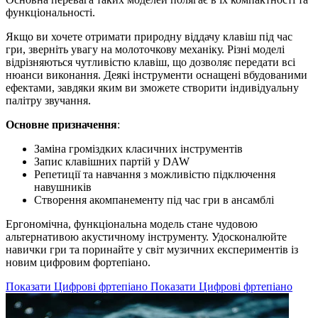
функціональності.
Якщо ви хочете отримати природну віддачу клавіш під час
гри, зверніть увагу на молоточкову механіку. Різні моделі
відрізняються чутливістю клавіш, що дозволяє передати всі
нюанси виконання. Деякі інструменти оснащені вбудованими
ефектами, завдяки яким ви зможете створити індивідуальну
палітру звучання.
Основне призначення
:
Заміна громіздких класичних інструментів
Запис клавішних партій у DAW
Репетиції та навчання з можливістю підключення
навушників
Створення акомпанементу під час гри в ансамблі
Ергономічна, функціональна модель стане чудовою
альтернативою акустичному інструменту. Удосконалюйте
навички гри та поринайте у світ музичних експериментів із
новим цифровим фортепіано.
Показати Цифрові фртепіано
Показати Цифрові фртепіано