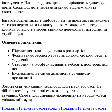
інструменту. Наприклад, компресори вирівнюють динаміку,
драйв-блоки додають перевантаження, а ділеї «тягнуть
хвости» нот.
Багато моделей містять цифрову пам'ять пресетів, і ви зможете
миттєво перемикати налаштування. А завдяки міцному
корпусу більшість виробів відмінно переносить гастрольні та
студійні будні.
Основне призначення
:
Підсилення атаки й сустейна в рок-партіях
Формування басового груву за допомогою компресії та
модуляції
Створення атмосферних падів в ембієнті, пост-році, інді-
попі
Експерименти з саунд-дизайном в студійному
продакшені
Зберіть свій унікальний педалборд для гітари або баса. Не
бійтеся комбінувати різні ефекти та шукати оригінальне
звучання. Саме в ході сміливих експериментів народжується
унікальний саунд.
Показати Гітарні та басові ефекти
Показати Гітарні та басові