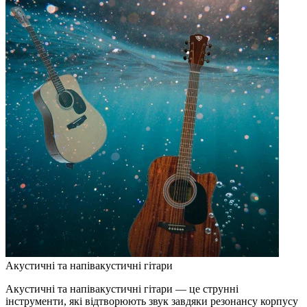
Акустичні та напівакустичні гітари
Акустичні та напівакустичні гітари — це струнні
інструменти, які відтворюють звук завдяки резонансу корпусу