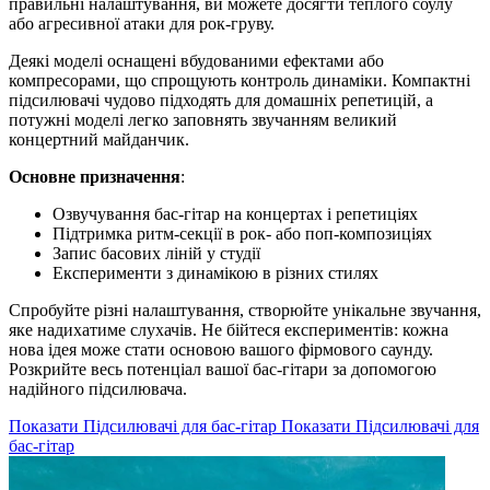
правильні налаштування, ви можете досягти теплого соулу
або агресивної атаки для рок-груву.
Деякі моделі оснащені вбудованими ефектами або
компресорами, що спрощують контроль динаміки. Компактні
підсилювачі чудово підходять для домашніх репетицій, а
потужні моделі легко заповнять звучанням великий
концертний майданчик.
Основне призначення
:
Озвучування бас-гітар на концертах і репетиціях
Підтримка ритм-секції в рок- або поп-композиціях
Запис басових ліній у студії
Експерименти з динамікою в різних стилях
Спробуйте різні налаштування, створюйте унікальне звучання,
яке надихатиме слухачів. Не бійтеся експериментів: кожна
нова ідея може стати основою вашого фірмового саунду.
Розкрийте весь потенціал вашої бас-гітари за допомогою
надійного підсилювача.
Показати Підсилювачі для бас-гітар
Показати Підсилювачі для
бас-гітар