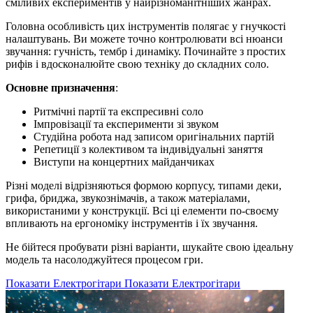
сміливих експериментів у найрізноманітніших жанрах.
Головна особливість цих інструментів полягає у гнучкості
налаштувань. Ви можете точно контролювати всі нюанси
звучання: гучність, тембр і динаміку. Починайте з простих
рифів і вдосконалюйте свою техніку до складних соло.
Основне призначення
:
Ритмічні партії та експресивні соло
Імпровізації та експерименти зі звуком
Студійна робота над записом оригінальних партій
Репетиції з колективом та індивідуальні заняття
Виступи на концертних майданчиках
Різні моделі відрізняються формою корпусу, типами деки,
грифа, бриджа, звукознімачів, а також матеріалами,
використаними у конструкції. Всі ці елементи по-своєму
впливають на ергономіку інструментів і їх звучання.
Не бійтеся пробувати різні варіанти, шукайте свою ідеальну
модель та насолоджуйтеся процесом гри.
Показати Електрогітари
Показати Електрогітари