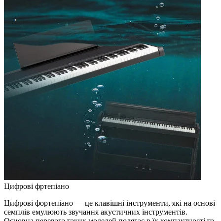
Цифрові фртепіано
Цифрові фортепіано — це клавішні інструменти, які на основі
семплів емулюють звучання акустичних інструментів.
Основна перевага таких моделей полягає в їх компактності та