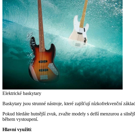
Elektrické baskytary
Baskytary jsou strunné nástroje, které zajišťují nízkofrekvenční zák
Pokud hledáte hutnější zvuk, zvažte modely s delší menzurou a silnějš
během vystoupení.
Hlavní využití
: