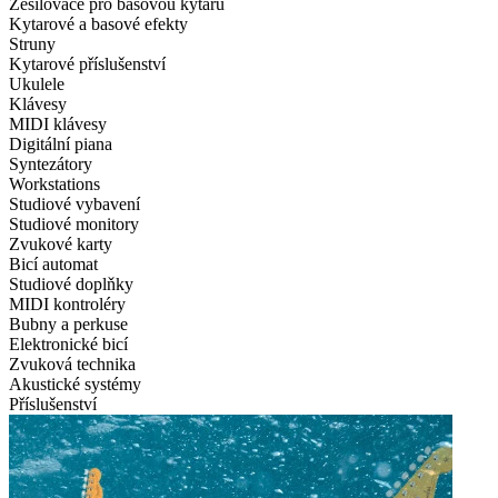
Zesilovače pro basovou kytaru
Kytarové a basové efekty
Struny
Kytarové příslušenství
Ukulele
Klávesy
MIDI klávesy
Digitální piana
Syntezátory
Workstations
Studiové vybavení
Studiové monitory
Zvukové karty
Bicí automat
Studiové doplňky
MIDI kontroléry
Bubny a perkuse
Elektronické bicí
Zvuková technika
Akustické systémy
Příslušenství