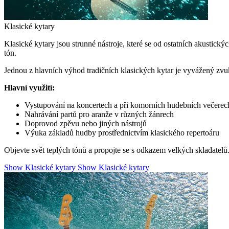
Klasické kytary
Klasické kytary jsou strunné nástroje, které se od ostatních akustic
tón.
Jednou z hlavních výhod tradičních klasických kytar je vyvážený zvuk
Hlavní využití:
Vystupování na koncertech a při komorních hudebních večerec
Nahrávání partů pro aranže v různých žánrech
Doprovod zpěvu nebo jiných nástrojů
Výuka základů hudby prostřednictvím klasického repertoáru
Objevte svět teplých tónů a propojte se s odkazem velkých skladatelů
Show Klasické kytary
Show Klasické kytary