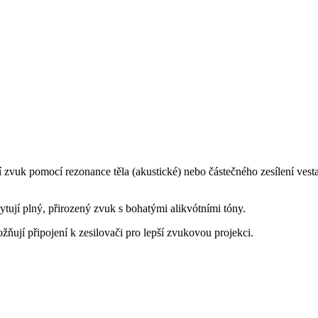
ejí zvuk pomocí rezonance těla (akustické) nebo částečného zesílení v
ytují plný, přirozený zvuk s bohatými alikvótními tóny.
ují připojení k zesilovači pro lepší zvukovou projekci.