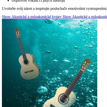
Doprovod vokálů či jiných nástrojů
Uvolněte svůj talent a inspirujte posluchače emotivními vystoupeními.
Show Akustické a poloakustické kytary
Show Akustické a poloakusti