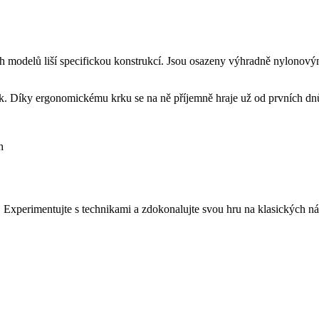
kých modelů liší specifickou konstrukcí. Jsou osazeny výhradně nylonov
. Díky ergonomickému krku se na ně příjemně hraje už od prvních dnů u
h
. Experimentujte s technikami a zdokonalujte svou hru na klasických nás