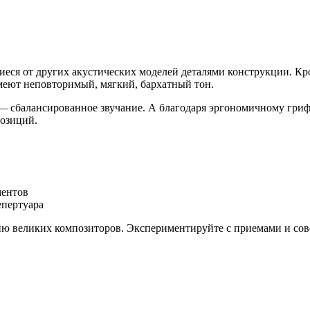
еся от других акустических моделей деталями конструкции. Кр
меют неповторимый, мягкий, бархатный тон.
сбалансированное звучание. А благодаря эргономичному грифу 
позиций.
ментов
епертуара
ию великих композиторов. Экспериментируйте с приемами и сов