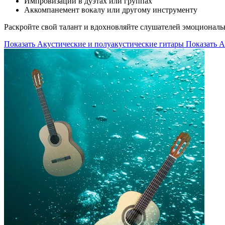
Импровизации в дуэтах или группах
Аккомпанемент вокалу или другому инструменту
Раскройте свой талант и вдохновляйте слушателей эмоциональ
Показать Акустические и полуакустические гитары
Показать А