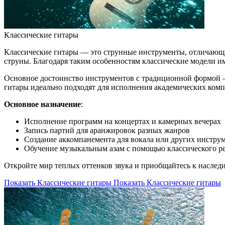
Классические гитары
Классические гитары — это струнные инструменты, отличающи
струны. Благодаря таким особенностям классические модели и
Основное достоинство инструментов с традиционной формой — 
гитары идеально подходят для исполнения академических ком
Основное назначение
:
Исполнение программ на концертах и камерных вечерах
Запись партий для аранжировок разных жанров
Создание аккомпанемента для вокала или других инстру
Обучение музыкальным азам с помощью классического р
Откройте мир теплых оттенков звука и приобщайтесь к наслед
Показать Классические гитары
Показать Классические гитары